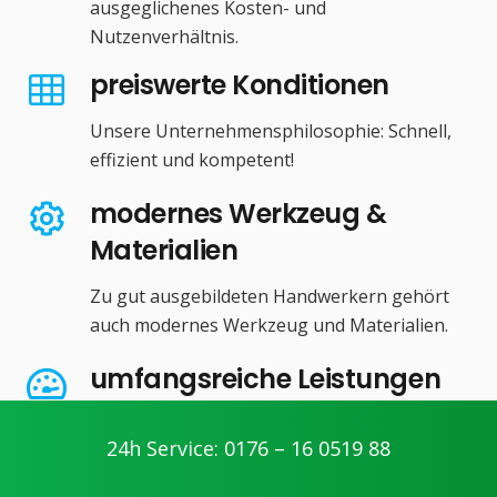
ausgeglichenes Kosten- und
Nutzenverhältnis.
preiswerte Konditionen
Unsere Unternehmensphilosophie: Schnell,
effizient und kompetent!
modernes Werkzeug &
Materialien
Zu gut ausgebildeten Handwerkern gehört
auch modernes Werkzeug und Materialien.
umfangsreiche Leistungen
Wir bieten Ihnen alle Serviceleistungen im
24h Service: 0176 – 16 0519 88
Bereich Haus- und Gebäudetechnik.